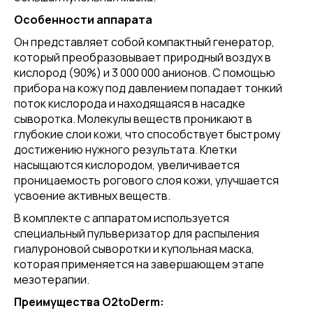
Особенности аппарата
Он представляет собой компактный генератор,
который преобразовывает природный воздух в
кислород (90%) и 3 000 000 анионов. С помощью
прибора на кожу под давлением попадает тонкий
поток кислорода и находящаяся в насадке
сыворотка. Молекулы веществ проникают в
глубокие слои кожи, что способствует быстрому
достижению нужного результата. Клетки
насыщаются кислородом, увеличивается
проницаемость рогового слоя кожи, улучшается
усвоение активных веществ.
В комплекте с аппаратом используется
специальный пульверизатор для распыления
гиалуроновой сыворотки и купольная маска,
которая применяется на завершающем этапе
мезотерапии.
Преимущества O2toDerm: