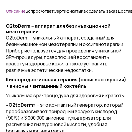
Описание
Вопрос/ответ
Сертификаты
Как сделать заказ
Достав
O2toDerm – аппарат для безинъекционной
мезотерапии
O2toDerm – уникальный аппарат, созданный для
безиньекционной мезотерапии и оксигенотерапии.
Прибор используется для проведения уникальной
SPA-процедуры, позволяющей восстановить
красоту и здоровье кожи, а также устранить
различные эстетические недостатки.
Кислородно-ионная терапия (оксигенотерапия)
+ анионы + витаминный коктейль
Уникальная spa-процедура для здоровья и красоты
«O2toDerm»
– это компактный генератор, который
преобразовывает природный воздух в кислород
(90%) и 3 000 000 анионов, пульверизатор для
распыления гиалуроновой кислоты, удобная
большая купольная маска.