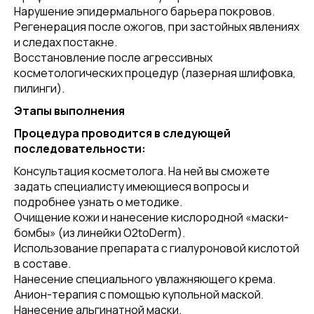
Нарушение эпидермального барьера покровов.
Регенерация после ожогов, при застойных явлениях
и следах постакне.
Восстановление после агрессивных
косметологических процедур (лазерная шлифовка,
пилинги).
Этапы выполнения
Процедура проводится в следующей
последовательности:
Консультация косметолога. На ней вы сможете
задать специалисту имеющиеся вопросы и
подробнее узнать о методике.
Очищение кожи и нанесение кислородной «маски-
бомбы» (из линейки O2toDerm).
Использование препарата с гиалуроновой кислотой
в составе.
Нанесение специального увлажняющего крема.
Анион-терапия с помощью купольной маской.
Нанесение альгинатной маски.