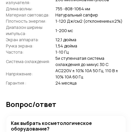
излучателя:
Длина волны:
755 -808-1064 нм
Материал световода:
Натуральный сапфир
Плотность энергии:
1-120 Дж/см2 (отклонение≤±2%)
Диапазон ширины
1-200 мс
импульса:
Экран аппарата:
12,1 дюйма
Ручка экрана:
1,54 дюйма
Частота:
1-10 Гц
5и ступенчатая система
Система охлаждения:
охлаждения до минус 30 С
AC220V ± 10% 10A 50 Гц, 110 В ±
Напряжение:
10% 10A 60 Гц
Гарантия :
24 месяца
Вопрос/ответ
Как выбрать косметологическое
оборудование?