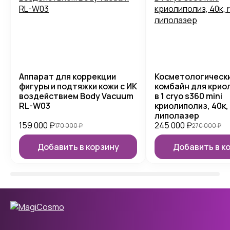
Аппарат для коррекции
Косметологическ
фигуры и подтяжки кожи с ИК
комбайн для крио
воздействием Body Vacuum
в 1 cryo s360 mini
RL-W03
криолиполиз, 40к, 
липолазер
159 000
₽
245 000
₽
170 000
₽
270 000
₽
Добавить в корзину
Добавить в к