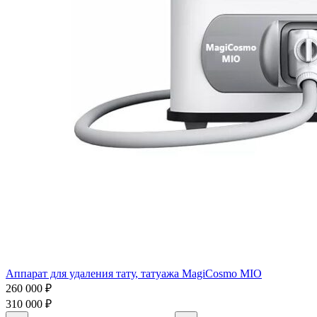
Аппарат для удаления тату, татуажа MagiCosmo MIO
260 000
₽
310 000
₽