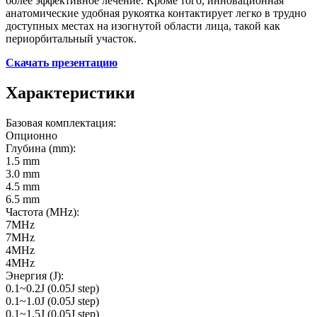
более эффективное лечение. Кроме того, инновационная
анатомические удобная рукоятка контактирует легко в трудно
доступных местах на изогнутой области лица, такой как
периорбитальный участок.
Скачать презентацию
Характеристики
Базовая комплектация:
Опционно
Глубина (mm):
1.5 mm
3.0 mm
4.5 mm
6.5 mm
Частота (MHz):
7MHz
7MHz
4MHz
4MHz
Энергия (J):
0.1~0.2J (0.05J step)
0.1~1.0J (0.05J step)
0.1~1.5J (0.05J step)